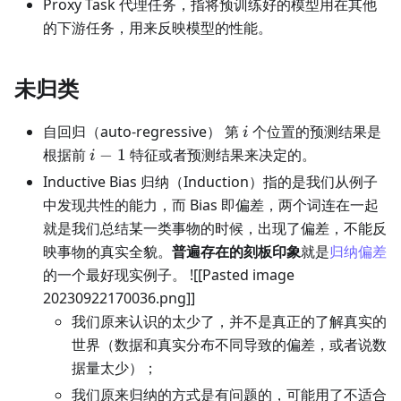
Proxy Task 代理任务，指将预训练好的模型用在其他
的下游任务，用来反映模型的性能。
未归类
i
自回归（auto-regressive） 第
个位置的预测结果是
i
i-
根据前
−
1
特征或者预测结果来决定的。
i
1
Inductive Bias 归纳（Induction）指的是我们从例子
中发现共性的能力，而 Bias 即偏差，两个词连在一起
就是我们总结某一类事物的时候，出现了偏差，不能反
映事物的真实全貌。
普遍存在的刻板印象
就是
归纳偏差
的一个最好现实例子。 ![
[Pasted image
20230922170036.png]
]
我们原来认识的太少了，并不是真正的了解真实的
世界（数据和真实分布不同导致的偏差，或者说数
据量太少）；
我们原来归纳的方式是有问题的，可能用了不适合